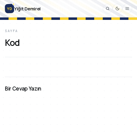
Yiğit Demirel
YD
SAYFA
Kod
Bir Cevap Yazın
↵
↑↓
Esc
Ctrl K