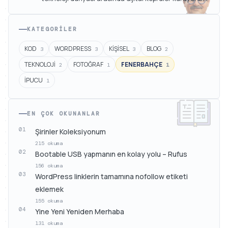
KATEGORILER
KOD
WORDPRESS
KİŞİSEL
BLOG
3
3
3
2
TEKNOLOJİ
FOTOĞRAF
FENERBAHÇE
2
1
1
İPUCU
1
EN ÇOK OKUNANLAR
01
Şirinler Koleksiyonum
215 okuma
02
Bootable USB yapmanın en kolay yolu – Rufus
156 okuma
03
WordPress linklerin tamamına nofollow etiketi
eklemek
155 okuma
04
Yine Yeni Yeniden Merhaba
131 okuma