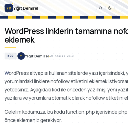
Yiğit Demirel
YD
WordPress linklerin tamamına nofo
eklemek
Yigit Demirel
KOD
Y
26 Aralık 2013
WordPress altyapısı kullanan sitelerde yazı içerisindeki, yazı özetindeki ve
yorumlardaki linklere nofollow etiketini eklemek istiyors
yetdesiniz. Aşağıdaki kod ile önceden yazılmış, yeni yazı
yazılara ve yorumlara otomatik olarak nofollow etiketini e
Gelelim kodumuza, bu kodu function.php içerisinde php
önce eklemeniz gerekiyor.