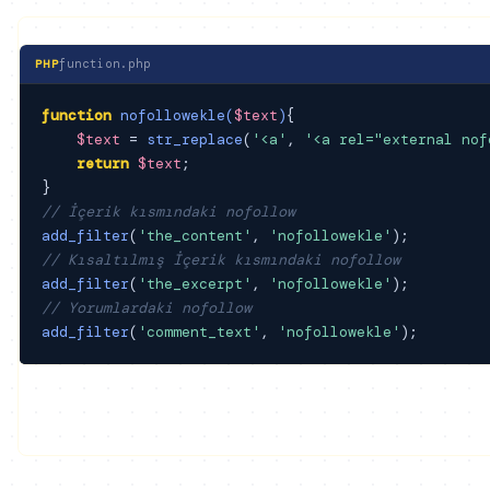
↵
↑↓
Esc
Ctrl K
function.php
PHP
function
nofollowekle
(
$text
)
{

$text
 = 
str_replace
(
'<a'
, 
'<a rel="external nof
return
$text
;

// İçerik kısmındaki nofollow
add_filter
(
'the_content'
, 
'nofollowekle'
// Kısaltılmış İçerik kısmındaki nofollow
add_filter
(
'the_excerpt'
, 
'nofollowekle'
// Yorumlardaki nofollow
add_filter
(
'comment_text'
, 
'nofollowekle'
);