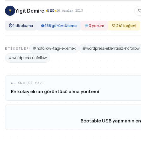
Yigit Demirel
Y
KOD
26 Aralık 2013
⏱ 1 dk okuma
👁 158 görüntüleme
0 yorum
♡ 241 beğeni
#nofollow-tagi-eklemek
#wordpress-eklentisiz-nofollow
ETIKETLER
#wordpress-nofollow
← ÖNCEKI YAZI
En kolay ekran görüntüsü alma yöntemi
Bootable USB yapmanın en 