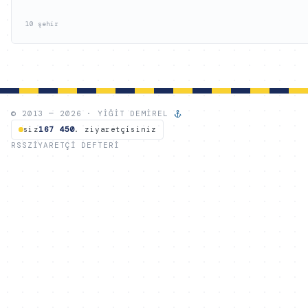
10 şehir
© 2013 — 2026 · YIĞIT DEMIREL
siz
167 450
. ziyaretçisiniz
RSS
ZIYARETÇI DEFTERI